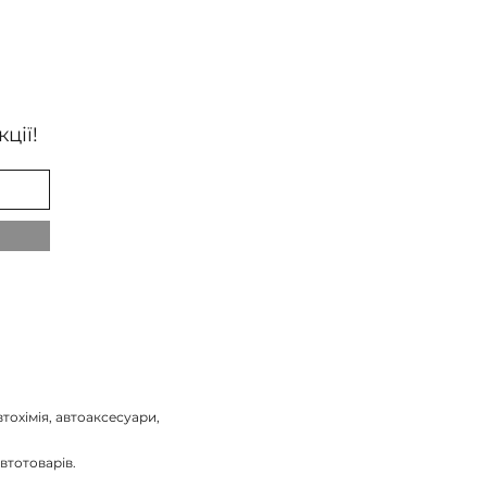
ції!
тохімія, автоаксесуари,
втотоварів.