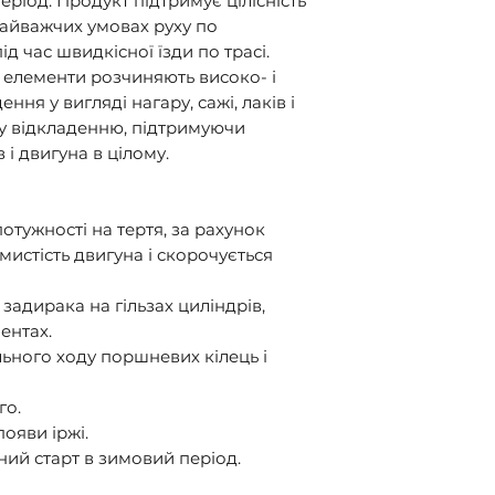
ріод. Продукт підтримує цілісність
 найважчих умовах руху по
ід час швидкісної їзди по трасі.
 елементи розчиняють високо- і
ня у вигляді нагару, сажі, лаків і
у відкладенню, підтримуючи
 і двигуна в цілому.
потужності на тертя, за рахунок
истість двигуна і скорочується
і задирака на гільзах циліндрів,
ентах.
льного ходу поршневих кілець і
го.
ояви іржі.
ий старт в зимовий період.