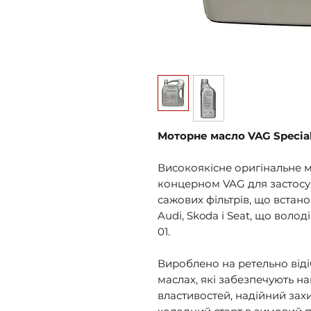
Моторне масло VAG Special
Високоякісне оригінальне м
концерном VAG для застосу
сажових фільтрів, що встан
Audi, Skoda і Seat, що вол
01.
Вироблено на ретельно від
маслах, які забезпечують н
властивостей, надійний захис