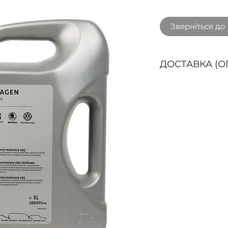
Зверніться до
ДОСТАВКА (О
Способи доставк
ДОСТАВКА кур'є
БЕЗКОШТОВНО пр
3000 грн. з ПДВ 
областях: Вінниц
Житомирська, За
Франківська, Киї
Львівська, Рівне
Хмельницька, Чер
Чернігівська.
Буд
доставки у наши
Нова пошта (ОП
покриття та згід