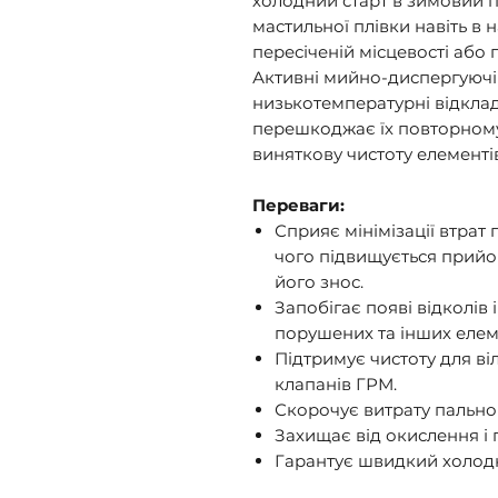
холодний старт в зимовий пе
мастильної плівки навіть в
пересіченій місцевості або п
Активні мийно-диспергуючі
низькотемпературні відкладен
перешкоджає їх повторном
виняткову чистоту елементів
Переваги:
Сприяє мінімізації втрат 
чого підвищується прийом
його знос.
Запобігає появі відколів 
порушених та інших елем
Підтримує чистоту для ві
клапанів ГРМ.
Скорочує витрату пально
Захищає від окислення і п
Гарантує швидкий холодн