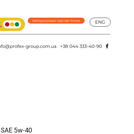
Авторизовані торгові точки
ENG
nfo@profex-group.com.ua
+38 044 333-40-90
 SAE 5w-40