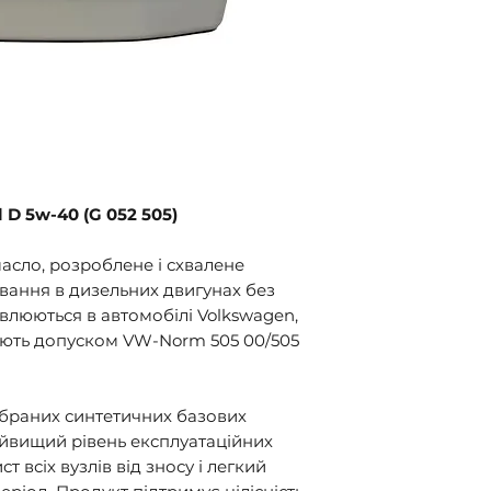
пошта".
 D 5w-40 (G 052 505)
асло, розроблене і схвалене
вання в дизельних двигунах без
овлюються в автомобілі Volkswagen,
одіють допуском VW-Norm 505 00/505
ібраних синтетичних базових
айвищий рівень експлуатаційних
т всіх вузлів від зносу і легкий