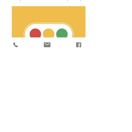
м. Київ, вул. Лятошинського, 14
Асортимент автоламп та ліхтарів Philips