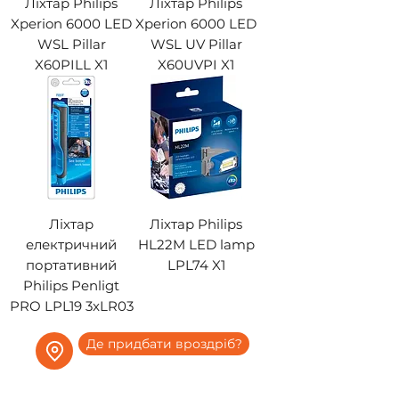
Ліхтар Philips
Ліхтар Philips
Xperion 6000 LED
Xperion 6000 LED
WSL Pillar
WSL UV Pillar
X60PILL X1
X60UVPI X1
Ліхтар
Ліхтар Philips
електричний
HL22M LED lamp
портативний
LPL74 X1
Philips Penligt
PRO LPL19 3xLR03
Де придбати вроздріб?