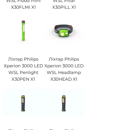
WSL Flood mini
WSL Pillar
X30FLMI X1
X30PILL X1
Ліхтар Philips
Ліхтар Philips
Xperion 3000 LED
Xperion 3000 LED
WSL Penlight
WSL Headlamp
X30PEN X1
X30HEAD X1