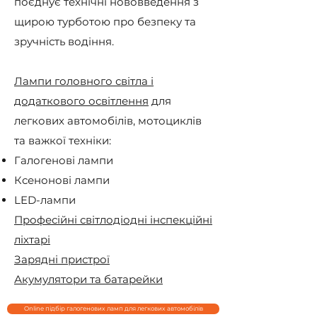
поєднує технічні нововведення з
щирою турботою про безпеку та
зручність водіння.
Лампи головного світла і
додаткового освітлення
для
легкових автомобілів, мотоциклів
та важкої техніки:
Галогенові лампи
Ксенонові лампи
LED-лампи
Професійні світлодіодні інспекційні
ліхтарі
Зарядні пристрої
Акумулятори та батарейки
Online підбір галогенових ламп для легкових автомобілів