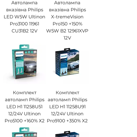
Автолампа
Автолампа
вказівна Philips
вказівна Philips
LED W5W Ultinon
X-tremeVision
Pro3100 11961
Pro150 +150%
CU31B2 12V
W5W B2 12961XVP
12V
Комплект
Комплект
автоламп Philips
автоламп Philips
LED H1 11258U51
LED H1 11258U91
12/24V Ultinon
12/24V Ultinon
Pro5100 +160% Х2
Pro9100 +350% X2