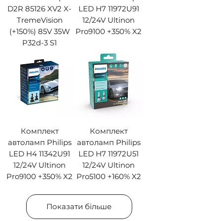
D2R 85126 XV2 X-
LED H7 11972U91
TremeVision
12/24V Ultinon
(+150%) 85V 35W
Pro9100 +350% X2
P32d-3 S1
Комплект
Комплект
автоламп Philips
автоламп Philips
LED H4 11342U91
LED H7 11972U51
12/24V Ultinon
12/24V Ultinon
Pro9100 +350% X2
Pro5100 +160% X2
Показати більше