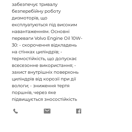
забезпечує тривалу
безперебійну роботу
дизмоторів, що
експлуатуються під високим
навантаженням. Основні
переваги Volvo Engine Oil 10W-
30: - скорочення відкладень
на стінках циліндрів; -
термостійкість, що допускає
всесезонне використання; -
захист внутрішніх поверхонь
циліндрів від корозії при дії
вологи; - зниження тертя
поршнів, через яке
підвищується зносостійкість
механізмів; - тривалий
міжсервісний інтервал заміни.
Допуски та специфікації: