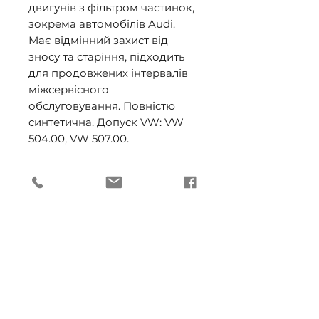
двигунів з фільтром частинок,
зокрема автомобілів Audi.
Має відмінний захист від
зносу та старіння, підходить
для продовжених інтервалів
міжсервісного
обслуговування. Повністю
синтетична. Допуск VW: VW
504.00, VW 507.00.
ДОСТАВКА (ОПТ)
Способи доставки (ОПТ):
Доставка кур'єром компанії
(ОПТ)
- БЕЗКОШТОВНО при
сумі замовлення від 3000 грн.
Підпишіться, щоб не
з ПДВ згідно графіку доставки
по областях: Вінницька,
пропустити важливі події
Волинська, Житомирська,