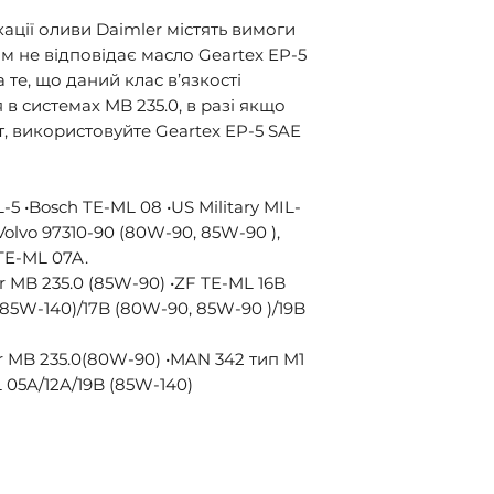
кації оливи Daimler містять вимоги
ким не відповідає масло Geartex EP-5
те, що даний клас в’язкості
в системах MB 235.0, в разі якщо
, використовуйте Geartex EP-5 SAE
-5 •Bosch TE-ML 08 •US Military MIL-
Volvo 97310-90 (80W-90, 85W-90 ),
 TE-ML 07A.
r MB 235.0 (85W-90) •ZF TE-ML 16B
(85W-140)/17B (80W-90, 85W-90 )/19B
r MB 235.0(80W-90) •MAN 342 тип M1
 05A/12A/19B (85W-140)