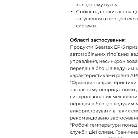
холодному пуску.
Стійкість до окислення д
загущення в процесі експ
системи.
Області застосування:
Продукти Geartex EP-5 приз
автомобільних гіпоїдних ве
управління, несинхронізова
передач в блоці з ведучим 
характеристиками рівня API
*Фрикційні характеристики п
загальному непридатними д
синхронізованих механічни
передач в блоці з ведучим 
використовувати в таких си
рекомендовано застосування
*Робочі температури понад 
служби цієї оливи. Граничн