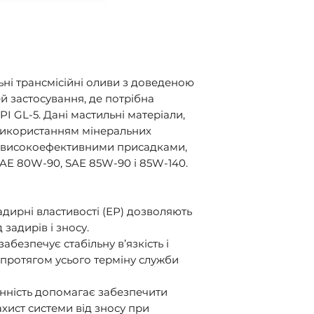
пошта".
ьні трансмісійні оливи з доведеною
й застосування, де потрібна
PI GL-5. Дані мастильні матеріали,
використанням мінеральних
з високоефективними присадками,
 SAE 80W-90, SAE 85W-90 і 85W-140.
дирні властивості (ЕР) дозволяють
задирів і зносу.
забезпечує стабільну в’язкість і
ї протягом усього терміну служби
нність допомагає забезпечити
хист системи від зносу при