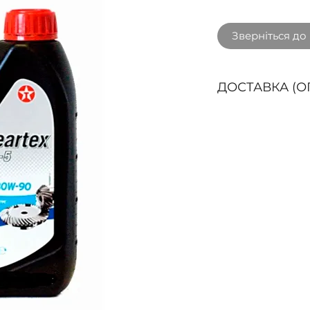
Зверніться до
ДОСТАВКА (О
Способи доставк
ДОСТАВКА кур'є
БЕЗКОШТОВНО пр
3000 грн. з ПДВ 
областях: Вінниц
Житомирська, За
Франківська, Киї
Львівська, Рівне
Хмельницька, Чер
Чернігівська.
Буд
доставки у наши
Нова пошта (ОП
покриття та згід