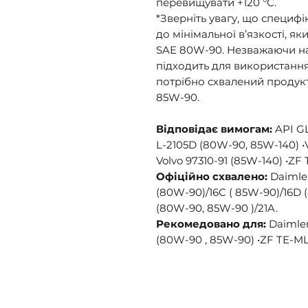
перевищувати +120 °C.
*Зверніть увагу, що специфі
до мінімальної в’язкості, я
SAE 80W-90. Незважаючи на 
підходить для використання 
потрібно схвалений продукт
85W-90.
Відповідає вимогам:
API GL
L-2105D (80W-90, 85W-140) •
Volvo 97310-91 (85W-140) •ZF
Офіційно схвалено:
Daimle
(80W-90)/16C ( 85W-90)/16D 
(80W-90, 85W-90 )/21A.
Рекомедовано для:
Daimle
(80W-90 , 85W-90) •ZF TE-ML