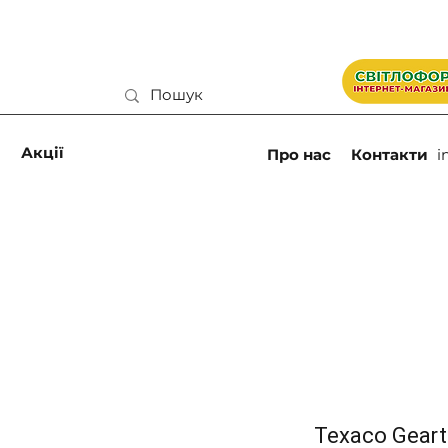
и
Акції
Про нас
Контакти
i
Texaco Geart