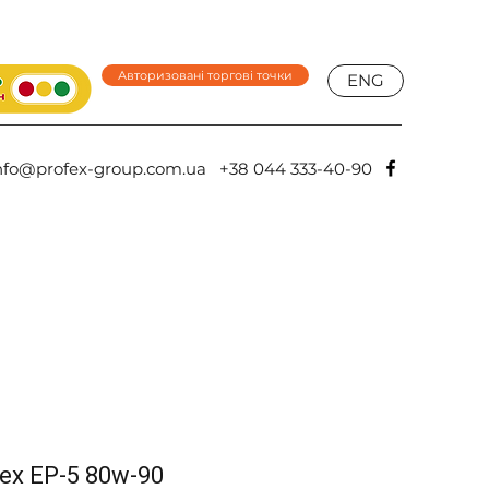
Авторизовані торгові точки
ENG
nfo@profex-group.com.ua
+38 044 333-40-90
ex EP-5 80w-90