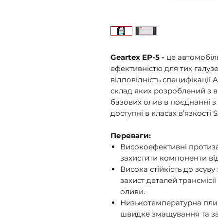
Geartex EP-5 -
це автомобіл
ефективністю для тих галузе
відповідність специфікації A
склад яких розроблений з 
базових олив в поєднанні 
доступні в класах в’язкості
Переваги:
Високоефективні протиза
захистити компоненти від 
Висока стійкість до зсуву 
захист деталей трансмісі
оливи.
Низькотемпературна пли
швидке змащування та за