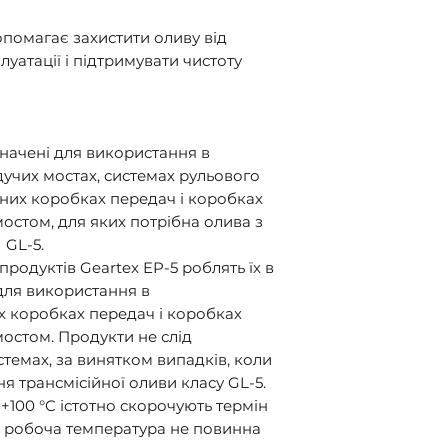
опомагає захистити оливу від
луатації і підтримувати чистоту
начені для використання в
дучих мостах, системах рульового
них коробках передач і коробках
мостом, для яких потрібна олива з
 GL-5.
родуктів Geartex EP-5 роблять їх в
ля використання в
х коробках передач і коробках
мостом. Продукти не слід
стемах, за винятком випадків, коли
 трансмісійної оливи класу GL-5.
+100 °C істотно скорочують термін
а робоча температура не повинна