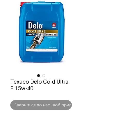
Texaсo Delo Gold Ultra
E 15w-40
Зверніться до нас, щоб придбати оптом