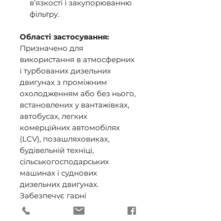
в’язкості і закупорюванню
фільтру.
Області застосування:
Призначено для
використання в атмосферних
і турбованих дизельних
двигунах з проміжним
охолодженням або без нього,
встановлених у вантажівках,
автобусах, легких
комерційних автомобілях
(LCV), позашляховиках,
будівельній техніці,
сільськогосподарських
машинах і суднових
дизельних двигунах.
Забезпечує гарні
характеристики в більшості
двигунів з рециркуляцією