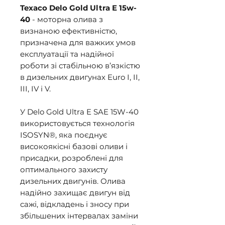
Texaсo Delo Gold Ultra E 15w-
40
- моторна олива з
визнаною ефективністю,
призначена для важких умов
експлуатації та надійної
роботи зі стабільною в’язкістю
в дизельних двигунах Euro I, II,
III, IV і V.
У Delo Gold Ultra E SAE 15W-40
використовується технологія
ISOSYN®, яка поєднує
високоякісні базові оливи і
присадки, розроблені для
оптимального захисту
дизельних двигунів. Олива
надійно захищає двигун від
сажі, відкладень і зносу при
збільшених інтервалах заміни