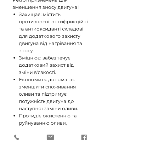
зменшення зносу двигуна!
Захищає: містить
протизносні, антифрикційні
та антиоксиданті складові
для додаткового захисту
двигуна від нагрівання та
зносу.
Зміцнює: забезпечує
додатковий захист від
зміни в'язкості.
Економить: допомагає
зменшити споживання
оливи та підтримує
потужність двигуна до
наступної заміни оливи.
Протидіє окисленню та
руйнуванню оливи,
одночасно зменшуючи
накопичення осаду та