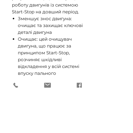
роботу двигунів із системою
Start-Stop на довший період.
Зменшує знос двигуна:
очищає та захищає ключові
деталі двигуна
Очищає: цей очищувач
двигуна, що працює за
принципом Start-Stop,
розчиняє шкідливі
відкладення у всій системі
впуску пального
Зменшує викиди: чистіший
двигун може зменшити
споживання пального та
викиди вихлопних газів
Підтримує продуктивність:
допомагає запобігти втраті
потужності та проблемам з
керованістю в