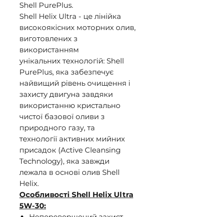
Shell PurePlus.
Shell Helix Ultra - це лінійка
високоякісних моторних олив,
виготовлених з
використанням
унікальних технологій: Shell
PurePlus, яка забезпечує
найвищий рівень очищення і
захисту двигуна завдяки
використанню кристально
чистої базової оливи з
природного газу, та
технології активних мийних
присадок (Active Cleansing
Technology), яка завжди
лежала в основі олив Shell
Helix.
Особливості Shell Helix Ultra
5W-30:
Неперевершений захист