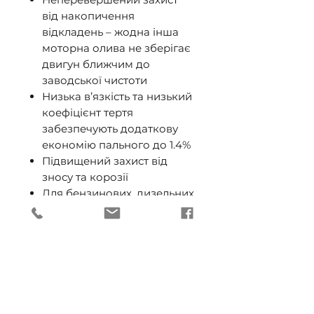
від накопичення
відкладень – жодна інша
моторна олива не зберігає
двигун ближчим до
заводської чистоти
Низька в’язкість та низький
коефіцієнт тертя
забезпечують додаткову
економію пального до 1.4%
Підвищений захист від
зносу та корозії
Для бензинових, дизельних
і газових двигунів, а також
двигунів, що працюють на
біодизельному пальному та
на бензино-етанолових
сумішах
Специфікації допуски та
схвалення: