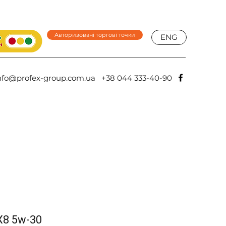
Авторизовані торгові точки
ENG
nfo@profex-group.com.ua
+38 044 333-40-90
HX8 5w-30