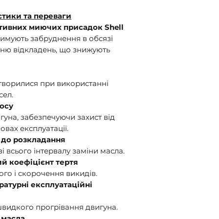
стики та переваги
ктивних миючих присадок Shell
римують забруднення в обсязі
нню відкладень, що знижують
творилися при використанні
сел.
носу
гуна, забезпечуючи захист від
овах експлуатації.
а до розкладання
і всього інтервалу заміни масла.
ий коефіцієнт тертя
го і скорочення викидів.
атурні експлуатаційні
видкого прогрівання двигуна.
 масла