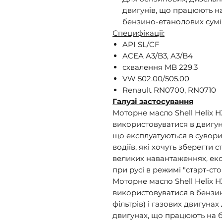
двигунів, що працюють н
бензино-етанолових сум
Специфікації:
API SL/CF
ACEA A3/B3, A3/B4
схвалення MB 229.3
VW 502.00/505.00
Renault RN0700, RN0710
Галузі застосування
Моторне масло Shell Helix Н
використовуватися в двигун
що експлуатуються в сувори
водіїв, які хочуть зберегти
великих навантаженнях, ек
при русі в режимі "старт-сто
Моторне масло Shell Helix Н
використовуватися в бензин
фільтрів) і газових двигунах
двигунах, що працюють на б