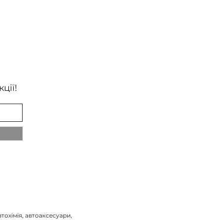
ції!
тохімія, автоаксесуари,