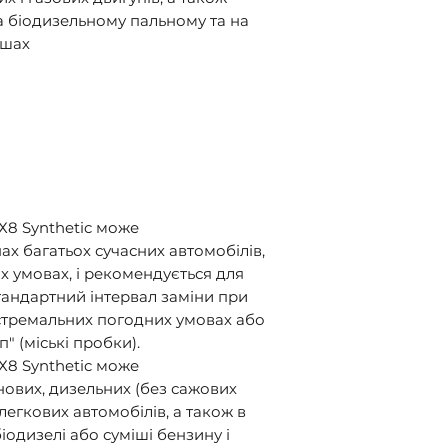
а біодизельному пальному та на
ішах
Х8 Synthetic може
ах багатьох сучасних автомобілів,
х умовах, і рекомендується для
 стандартний інтервал заміни при
стремальних погодних умовах або
п" (міські пробки).
Х8 Synthetic може
ових, дизельних (без сажових
 легкових автомобілів, а також в
іодизелі або суміші бензину і