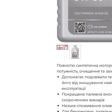
Повністю синтетична мотор
потужність, очищення та зах
Допомагає подовжити те
його від зношування нав
експлуатації
Покращена паливна еконо
скороченням викидів
Низьке споживання олив
Для бензинових, дизельни