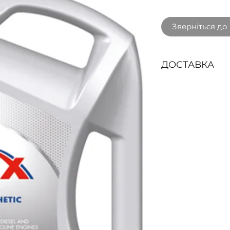
Зверніться до
ДОСТАВКА
Способи доставк
Доставка кур'єр
БЕЗКОШТОВНО пр
3000 грн. з ПДВ 
областях: Вінниц
Житомирська, За
Франківська, Киї
Львівська, Рівне
Хмельницька, Чер
Чернігівська.
Буд
доставки у наши
Нова пошта
- за
покриття та згід