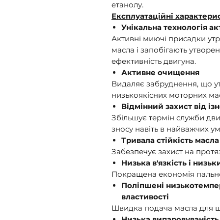
етанолу.
Експлуатаційні характери
Унікальна технологія а
Активні миючі присадки ут
масла і запобігають утворе
ефективність двигуна.
Активне очищення
Видаляє забруднення, що у
низькоякісних моторних ма
Відмінний захист від із
Збільшує термін служби дви
зносу навіть в найважчих ум
Тривала стійкість масл
Забезпечує захист на протяз
Низька в'язкість і низьк
Покращена економія пально
Поліпшені низькотемпер
властивості
Швидка подача масла для ш
Низька випаровуваність