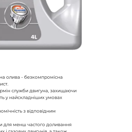
пошта".
на олива - безкомпромісна
ист.
рмін служби двигуна, захищаючи
іть у найскладніших умовах
мічність з відповідним
и для менш частого доливання
х і газових двигунів, а також