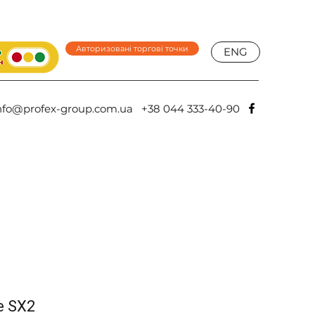
Авторизовані торгові точки
ENG
nfo@profex-group.com.ua
+38 044 333-40-90
e SX2