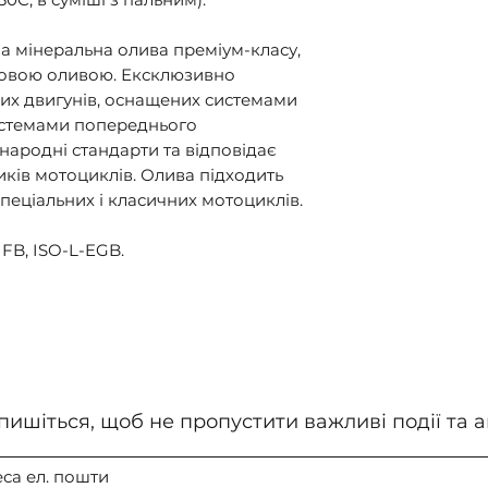
на мінеральна олива преміум-класу, 
овою оливою. Ексклюзивно 
них двигунів, оснащених системами 
стемами попереднього 
ародні стандарти та відповідає 
ів мотоциклів. Олива підходить 
пеціальних і класичних мотоциклів. 

FB, ISO-L-EGB.
пишіться, щоб не пропустити важливі події та ак