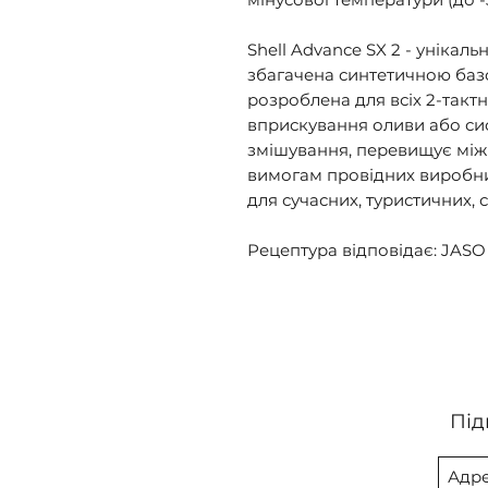
Shell Advance SX 2 - унікаль
збагачена синтетичною баз
розроблена для всіх 2-такт
вприскування оливи або си
змішування, перевищує міжн
вимогам провідних виробник
для сучасних, туристичних, с
Рецептура відповідає: JASO 
Під