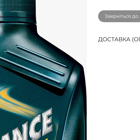
Зверніться до
ДОСТАВКА (О
Способи доставк
Доставка кур'єр
БЕЗКОШТОВНО пр
3000 грн. з ПДВ 
областях: Вінниц
Житомирська, За
Франківська, Киї
Львівська, Рівне
Хмельницька, Чер
Чернігівська.
Буд
доставки у наши
Нова пошта (ОП
покриття та згід