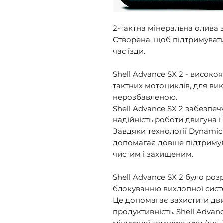
2-тактна мінеральна олива з
Створена, щоб підтримувати
час їзди. 

Shell Advance SX 2 - високо
тактних мотоциклів, для вик
нерозбавленою. 

Shell Advance SX 2 забезпеч
надійність роботи двигуна і 
Завдяки технології Dynamic 
допомагає довше підтримув
чистим і захищеним. 

Shell Advance SX 2 було роз
блокуванню вихлопної систе
Це допомагає захистити дви
продуктивність. Shell Advan
мінусової температури (до -3