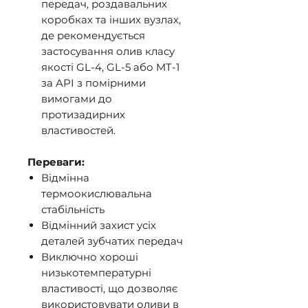
передач, роздавальних
коробках та інших вузлах,
де рекомендується
застосування олив класу
якості GL-4, GL-5 або MT-1
за API з помірними
вимогами до
протизадирних
властивостей.
Переваги:
Відмінна
термоокислювальна
стабільність
Відмінний захист усіх
деталей зубчатих передач
Виключно хороші
низькотемпературні
властивості, що дозволяє
використовувати оливи в