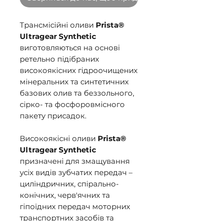
Трансмісійні оливи
Prista®
Ultragear Synthetic
виготовляються на основі
ретельно підібраних
високоякісних гідроочищених
мінеральних та синтетичних
базових олив та беззольного,
сірко- та фосфоровмісного
пакету присадок.
Високоякісні оливи
Prista®
Ultragear Synthetic
призначені для змащування
усіх видів зубчатих передач –
циліндричних, спірально-
конічних, черв'ячних та
гіпоїдних передач моторних
транспортних засобів та