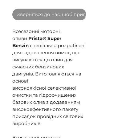
Зверніться до нас, щоб придбати оптом
Всесезонні моторні
оливи
Prista® Super
Benzin
спеціально розроблені
для задоволення вимог, що
висуваються до олив для
сучасних бензинових
двигунів. Виготовляються на
основі
високоякісної селективної
очистки та гідроочищених
базових олив з додаванням
високоефективного пакету
присадок провідних світових
виробників.
Всесезонні моторні