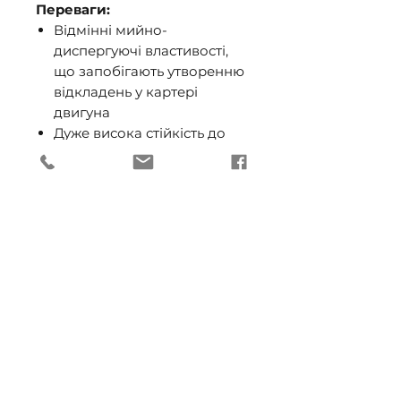
Переваги:
Відмінні мийно-
диспергуючі властивості,
що запобігають утворенню
відкладень у картері
двигуна
Дуже висока стійкість до
окислення, завдяки чому
олива не згущується, що
зменшує споживання
оливи
Стабільна робота оливи
протягом всього терміну
експлуатації
Надійний захист від корозії
Стабільність масляної
плівки при роботі в
широкому діапазоні
температур та складних
дорожніх умовах