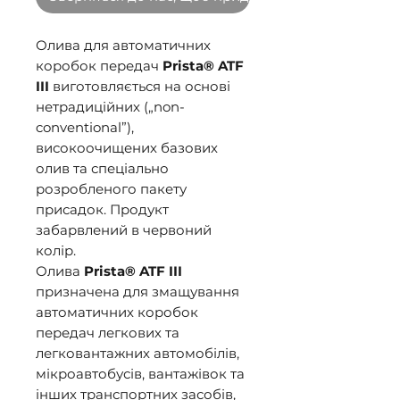
Олива для автоматичних
коробок передач
Prista® ATF
III
виготовляється на основі
нетрадиційних („non-
conventional”),
високоочищених базових
олив та спеціально
розробленого пакету
присадок. Продукт
забарвлений в червоний
колір.
Олива
Prista® ATF III
призначена для змащування
автоматичних коробок
передач легкових та
легковантажних автомобілів,
мікроавтобусів, вантажівок та
інших транспортних засобів,