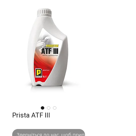
Prista ATF III
Зверніться до нас, щоб придбати оптом