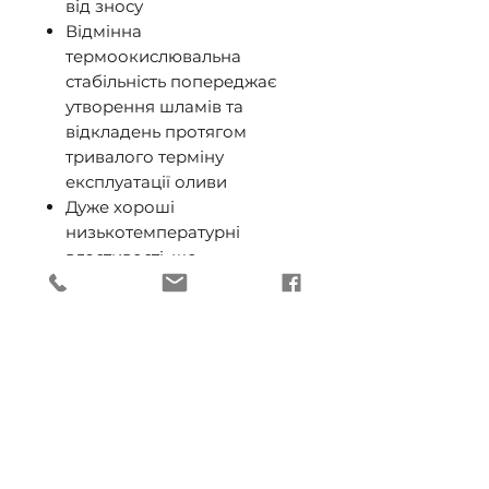
від зносу
Відмінна
термоокислювальна
стабільність попереджає
утворення шламів та
відкладень протягом
тривалого терміну
експлуатації оливи
Дуже хороші
низькотемпературні
властивості, що
забезпечують легкий старт
та хороші експлуатаційні
характеристики при дуже
низьких температурах
Зниження втрат потужності
при перемиканні передач,
підвищення ефективності
роботи гідравлічних систем
управління та