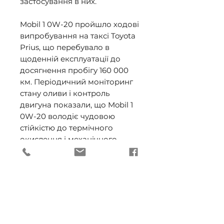
застосування в них. 

Mobil 1 0W-20 пройшло ходові 
випробування на таксі Toyota 
Prius, що перебувало в 
щоденній експлуатації до 
досягнення пробігу 160 000 
км. Періодичний моніторинг 
стану оливи і контроль 
двигуна показали, що Mobil 1 
0W-20 володіє чудовою 
стійкістю до термічного 
окислення і механічного 
зсуву, що забезпечує чудовий 
захист двигуна від зносу і 
нагароутворення, 
незважаючи на напружені 
умови експлуатації і часті 
зупинки. 
