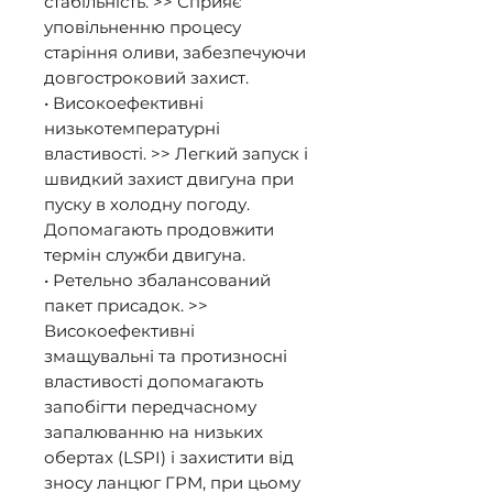
стабільність. >> Сприяє 
уповільненню процесу 
старіння оливи, забезпечуючи 
довгостроковий захист. 

• Високоефективні 
низькотемпературні 
властивості. >> Легкий запуск і 
швидкий захист двигуна при 
пуску в холодну погоду. 
Допомагають продовжити 
термін служби двигуна. 

• Ретельно збалансований 
пакет присадок. >> 
Високоефективні 
змащувальні та протизносні 
властивості допомагають 
запобігти передчасному 
запалюванню на низьких 
обертах (LSPI) і захистити від 
зносу ланцюг ГРМ, при цьому 