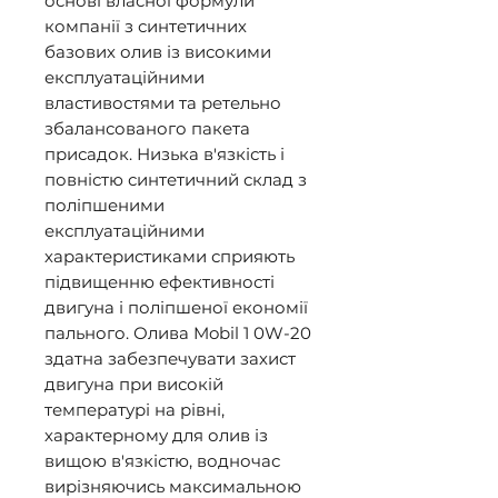
основі власної формули 
компанії з синтетичних 
базових олив із високими 
експлуатаційними 
властивостями та ретельно 
збалансованого пакета 
присадок. Низька в'язкість і 
повністю синтетичний склад з 
поліпшеними 
експлуатаційними 
характеристиками сприяють 
підвищенню ефективності 
двигуна і поліпшеної економії 
пального. Олива Mobil 1 0W-20 
здатна забезпечувати захист 
двигуна при високій 
температурі на рівні, 
характерному для олив із 
вищою в'язкістю, водночас 
вирізняючись максимальною 