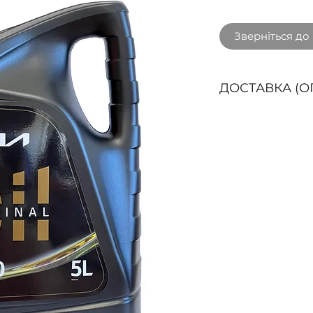
Зверніться до
ДОСТАВКА (О
Способи доставк
ДОСТАВКА кур'є
БЕЗКОШТОВНО пр
3000 грн. з ПДВ 
областях: Вінниц
Житомирська, За
Франківська, Киї
Львівська, Рівне
Хмельницька, Чер
Чернігівська.
Буд
доставки у наши
Нова пошта (ОП
покриття та згід