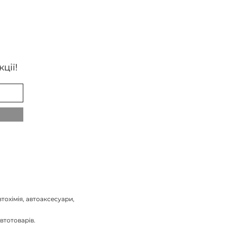
ції!
тохімія, автоаксесуари,
втотоварів.