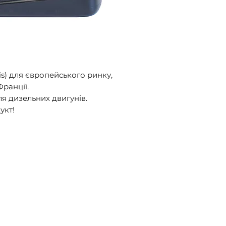
пошта".
s) для європейського ринку, 
ранції. 

ля дизельних двигунів. 

укт!