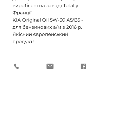
вироблені на заводі Total у 
Франції. 

KIA Original Oil 5W-30 A5/B5 - 
для бензинових а/м з 2016 р. 

Якісний європейський 
продукт!
ДОСТАВКА (ОПТ)
Способи доставки (ОПТ):
ДОСТАВКА кур'єром
компанії (ОПТ)
-
БЕЗКОШТОВНО при сумі
Підпишіться, щоб не
замовлення від 3000 грн. з
ПДВ згідно графіку доставки
пропустити важливі події
по областях: Вінницька,
та акції!
Волинська, Житомирська,
Закарпатська, Івано-
Франківська, Київська,