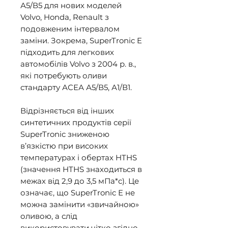
А5/В5 для нових моделей 
Volvo, Honda, Renault з 
подовженим інтервалом 
заміни. Зокрема, SuperTronic E 
підходить для легкових 
автомобілів Volvo з 2004 р. в., 
які потребують оливи 
стандарту АСЕА А5/В5, А1/В1. 

Відрізняється від інших 
синтетичних продуктів серії 
SuperTronic зниженою 
в’язкістю при високих 
температурах і обертах HTHS 
(значення HTHS знаходиться в 
межах від 2,9 до 3,5 мПа*с). Це 
означає, що SuperTronic E не 
можна замінити «звичайною» 
оливою, а слід 
використовувати чітко згідно 