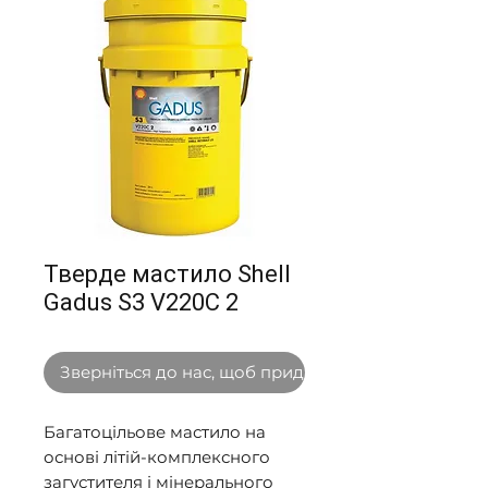
Тверде мастило Shell
Gadus S3 V220C 2
Зверніться до нас, щоб придбати оптом
Багатоцільове мастило на 
основі літій-комплексного 
загустителя і мінерального 