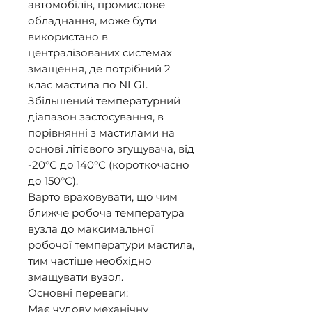
автомобілів, промислове 
обладнання, може бути 
використано в 
централізованих системах 
змащення, де потрібний 2 
клас мастила по NLGI. 

Збільшений температурний 
діапазон застосування, в 
порівнянні з мастилами на 
основі літієвого згущувача, від 
-20°С до 140°С (короткочасно 
до 150°С). 

Варто враховувати, що чим 
ближче робоча температура 
вузла до максимальної 
робочої температури мастила, 
тим частіше необхідно 
змащувати вузол. 

Основні переваги: 

Має чудову механічну 