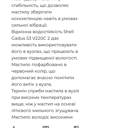
стабільність, що дозволяє 
мастилу зберігати 
консистенцію навіть в умовах 
сильної вібрації. 

Відмінна водостійкість Shell 
Gadus S3 V220C 2 дає 
можливість використовувати 
його в вузлах, що працюють в 
умовах підвищеної вологості. 

Мастило пофарбовано в 
червоний колір, що 
допомагає вчасно помітити 
його витік з вузла. 

Термін служби мастила в вузлі 
при високих температурах 
вище, ніж у мастил на основі 
літієвого мильного згущувача. 

Мастило володіє високими 
антикорозійними 