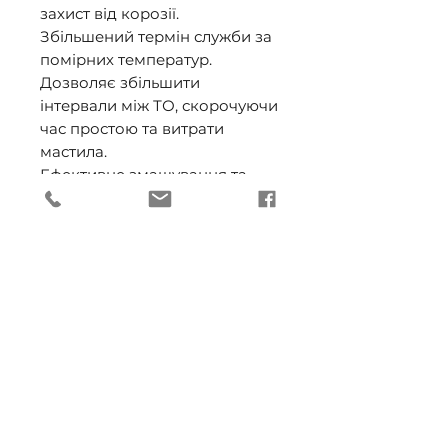
захист від корозії. 

Збільшений термін служби за 
помірних температур. 

Дозволяє збільшити 
інтервали між ТО, скорочуючи 
час простою та витрати 
мастила. 

Ефективне змащування та 
надійна тривала експлуатація.

Колір: Червоний 

Сильно переважає Litol 24. 

Консистенція (клас NLGI): 
NLGI 2 

Водостійкість: Водостійка 

Морозостійкість (°С): -20 

Термостійкість (°С): 130 

Тверді наповнювачі: Ні 

Загущувач: Літієвий комплекс 

Використання: Підшипник, 