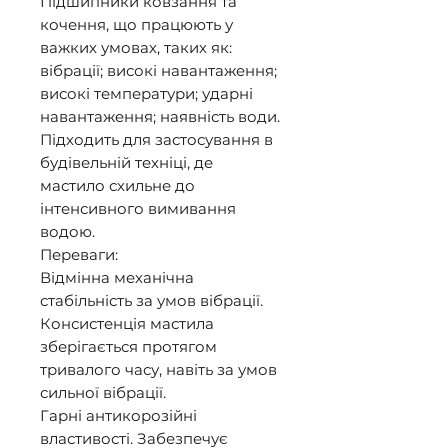
Підшипники ковзання та 
кочення, що працюють у 
важких умовах, таких як: 
вібрації; високі навантаження; 
високі температури; ударні 
навантаження; наявність води. 

Підходить для застосування в 
будівельній техніці, де 
мастило схильне до 
інтенсивного вимивання 
водою. 

Переваги: 

Відмінна механічна 
стабільність за умов вібрації. 

Консистенція мастила 
зберігається протягом 
тривалого часу, навіть за умов 
сильної вібрації. 

Гарні антикорозійні 
властивості. Забезпечує 