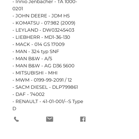
- Innio Jenbacher - TA 1000-
0201 

- JOHN DEERE - JDM H5 

- KOMATSU - 07.982 (2009) 

- LEYLAND - DW03245403 

- LIEBHERR - MD1-36-130 

- MACK - 014 GS 17009 

- MAN - 324 typ SNF 

- MAN B&W - A/S 

- MAN B&W - AG D36 5600 

- MITSUBISHI - MHI 

- MWM - 0199-99-2091 / 12 

- SACM DIESEL - DLP799861 

- DAF - 74002 

- RENAULT - 41-01-001/--S Type 
D 

- FENDT 

- ISUZU 

- KOBELCO 

- MAK 
