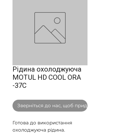
Рідина охолоджуюча
MOTUL HD COOL ORA
-37С
Зверніться до нас, щоб придбати оптом
Готова до використання 
охолоджуюча рідина. 
