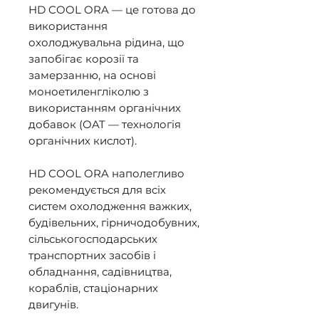
HD COOL ORA — це готова до 
використання 
охолоджувальна рідина, що 
запобігає корозії та 
замерзанню, на основі 
моноетиленгліколю з 
використанням органічних 
добавок (OAT — технологія 
органічних кислот).

HD COOL ORA наполегливо 
рекомендується для всіх 
систем охолодження важких, 
будівельних, гірничодобувних, 
сільськогосподарських 
транспортних засобів і 
обладнання, садівництва, 
кораблів, стаціонарних 
двигунів. 
