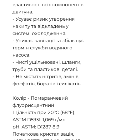
властивості всіх компонентів 
двигуна. 

- Усуває ризик утворення 
накипу та відкладень у 
системі охолодження. 

- Уникає кавітації та збільшує 
термін служби водяного 
насоса. 

- Чисті ущільнювачі, шланги, 
труби та пластикові деталі. 

- Не містить нітритів, амінів, 
фосфатів, боратів і силікатів. 

Колір - Помаранчевий 
флуорисцентний 

Щільність при 20°C (68°F), 
ASTM D5931: 1,069 г/мл 

pH, ASTM: D1287 8,9 

Початкова кристалізація, 