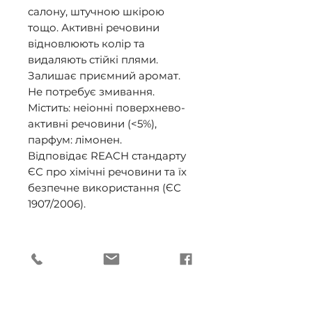
салону, штучною шкірою 
тощо. Активні речовини 
відновлюють колір та 
видаляють стійкі плями. 
Залишає приємний аромат. 
Не потребує змивання. 

Містить: неіонні поверхнево-
активні речовини (<5%), 
парфум: лімонен. 

Відповідає REACH стандарту 
ЄС про хімічні речовини та їх 
безпечне використання (ЄС 
1907/2006).
ПРИДБАТИ ВРОЗДРІБ
Автомагазин "СВІТЛОФОР", м.
ДОСТАВКА (ОПТ)
Київ, вул. Лятошинського, 14
(торгові павільйони), 050 705