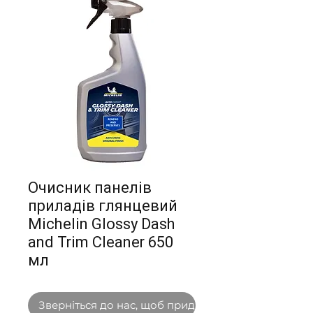
Очисник панелів
приладів глянцевий
Michelin Glossy Dash
and Trim Сleaner 650
мл
Зверніться до нас, щоб придбати оптом