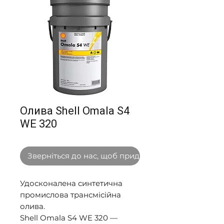
Олива Shell Omala S4
WE 320
Зверніться до нас, щоб придбати оптом
Удосконалена синтетична 
промислова трансмісійна 
олива. 

Shell Omala S4 WE 320 — 