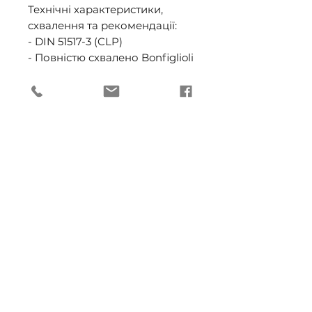
Технічні характеристики, 
схвалення та рекомендації: 

- DIN 51517-3 (CLP)

- Повністю схвалено Bonfiglioli 

Сумісність і змішуваність 

- Сумісність із герметикми та 
фарбою 

Рекомендуються високоякісні 
епоксидні фарби, оскільки 
поліалкіленгліколі мають 
тенденцію руйнувати певні 
звичайні фарби. Було 
встановлено, що Shell Omala 
S4 WE задовольняє 
ущільнювальні матеріали з 
нітрилу та вітону, хоча 
перевагу надають 
ущільненням із вітону. 
