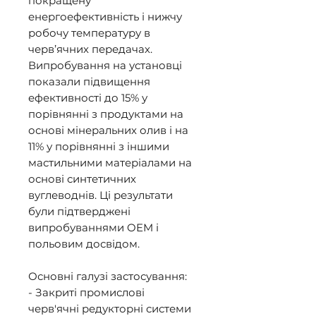
покращену 
енергоефективність і нижчу 
робочу температуру в 
черв’ячних передачах. 
Випробування на установці 
показали підвищення 
ефективності до 15% у 
порівнянні з продуктами на 
основі мінеральних олив і на 
11% у порівнянні з іншими 
мастильними матеріалами на 
основі синтетичних 
вуглеводнів. Ці результати 
були підтверджені 
випробуваннями OEM і 
польовим досвідом. 

Основні галузі застосування: 

- Закриті промислові 
черв'ячні редукторні системи 
