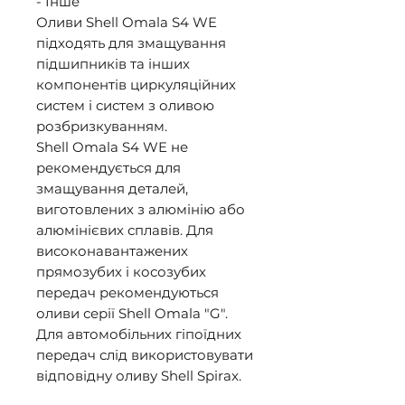
- Інше 

Оливи Shell Omala S4 WE 
підходять для змащування 
підшипників та інших 
компонентів циркуляційних 
систем і систем з оливою 
розбризкуванням. 

Shell Omala S4 WE не 
рекомендується для 
змащування деталей, 
виготовлених з алюмінію або 
алюмінієвих сплавів. Для 
високонавантажених 
прямозубих і косозубих 
передач рекомендуються 
оливи серії Shell Omala "G". 

Для автомобільних гіпоїдних 
передач слід використовувати 
відповідну оливу Shell Spirax. 
