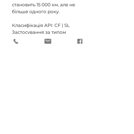
становить 15 000 км, але не 
більше одного року. 

Класифікація API: CF | SL 

Застосування за типом 
транспорту: Легкові 
автомобілі | Вантажні 
автомобілі | Комерційна 
техніка 

Класифікація ACEA: A3/B4-04 

Для типу двигунів: 
Бензиновий | Газовий | 
Дизельний 

Базова олива: 
Напівсинтетична 

Класифікація ЄВРО: EURO III | 
EURO IV | EURO V 

Допуск Fiat: 9.55535-N2 

Допуск Ford: WS-M2 
