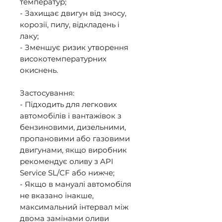
температур; 

- Захищає двигун від зносу, 
корозії, пилу, відкладень і 
лаку; 

- Зменшує ризик утворення 
високотемпературних 
окиснень. 

Застосування: 

- Підходить для легкових 
автомобілів і вантажівок з 
бензиновими, дизельними, 
пропановими або газовими 
двигунами, якщо виробник 
рекомендує оливу з API 
Service SL/CF або нижче; 

- Якщо в мануалі автомобіля 
не вказано інакше, 
максимальний інтервал між 
двома замінами оливи 