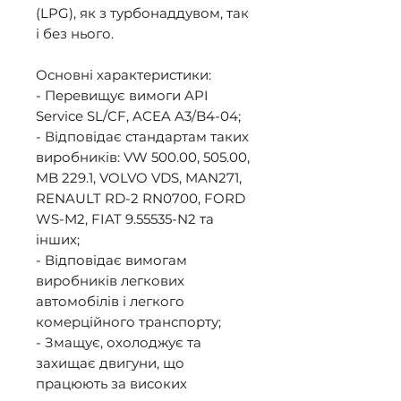
(LPG), як з турбонаддувом, так 
і без нього. 

Основні характеристики: 

- Перевищує вимоги API 
Service SL/CF, ACEA A3/B4-04; 

- Відповідає стандартам таких 
виробників: VW 500.00, 505.00, 
MB 229.1, VOLVO VDS, MAN271, 
RENAULT RD-2 RN0700, FORD 
WS-M2, FIAT 9.55535-N2 та 
інших;

- Відповідає вимогам 
виробників легкових 
автомобілів і легкого 
комерційного транспорту; 

- Змащує, охолоджує та 
захищає двигуни, що 
працюють за високих 