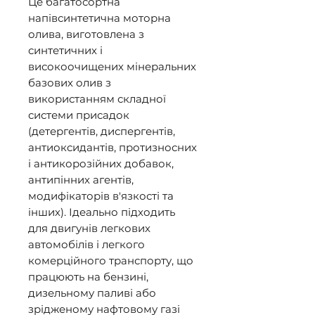
Це багатосортна 
напівсинтетична моторна 
олива, виготовлена з 
синтетичних і 
високоочищених мінеральних 
базових олив з 
використанням складної 
системи присадок 
(детергентів, диспергентів, 
антиоксидантів, протизносних 
і антикорозійних добавок, 
антипінних агентів, 
модифікаторів в'язкості та 
інших). Ідеально підходить 
для двигунів легкових 
автомобілів і легкого 
комерційного транспорту, що 
працюють на бензині, 
дизельному паливі або 
зрідженому нафтовому газі 