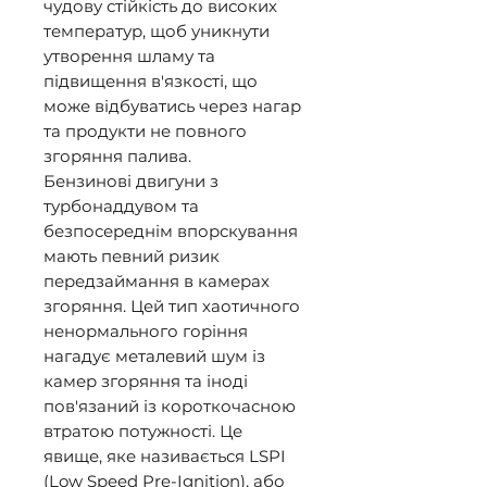
чудову стійкість до високих 
температур, щоб уникнути 
утворення шламу та 
підвищення в'язкості, що 
може відбуватись через нагар 
та продукти не повного 
згоряння палива. 

Бензинові двигуни з 
турбонаддувом та 
безпосереднім впорскування 
мають певний ризик 
передзаймання в камерах 
згоряння. Цей тип хаотичного 
ненормального горіння 
нагадує металевий шум із 
камер згоряння та іноді 
пов'язаний із короткочасною 
втратою потужності. Це 
явище, яке називається LSPI 
(Low Speed Pre-Ignition), або 