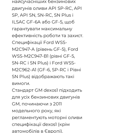
найсучасніших бензинових 
двигунів оливи API SP-RC, API 
SP, API SN, SN-RC, SN Plus і 
ILSAC GF-6A або GF-5, щоб 
гарантувати максимальну 
ефективність роботи та захист. 
Специфікації Ford WSS-
M2C947-A (рівень GF-5), Ford 
WSS-M2C947-B1 (рівні GF-5, 
SN-RC і SN Plus) і Ford WSS-
M2C962-A1 (GF-6, SP-RC і Рівні 
SN Plus) відображають такі 
вимоги. 

Стандарт GM dexos1 підходить 
для усіх бензинових двигунів 
GM, починаючи з 2011 
модельного року, які 
регламентують моторні оливи 
специфікації dexos1 (крім 
автомобілів в Європі). 