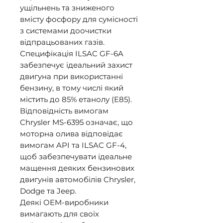
ущільнень та зниженого 
вмісту фосфору для сумісності 
з системами доочистки 
відпрацьованих газів. 
Специфікація ILSAC GF-6A 
забезпечує ідеальний захист 
двигуна при використанні 
бензину, в тому числі який 
містить до 85% етанолу (E85). 

Відповідність вимогам 
Chrysler MS-6395 означає, що 
моторна олива відповідає 
вимогам API та ILSAC GF-4, 
щоб забезпечувати ідеальне 
мащення деяких бензинових 
двигунів автомобілів Chrysler, 
Dodge та Jeep. 

Деякі OEM-виробники 
вимагають для своїх 