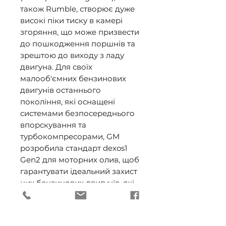
також Rumble, створює дуже 
високі піки тиску в камері 
згоряння, що може призвести 
до пошкодження поршнів та 
зрештою до виходу з ладу 
двигуна. Для своїх 
малооб'ємних бензинових 
двигунів останнього 
покоління, які оснащені 
системами безпосереднього 
впорскування та 
турбокомпресорами, GM 
розробила стандарт dexos1 
Gen2 для моторних олив, щоб 
гарантувати ідеальний захист 
цих бензинових двигунів, які 
стикаються з ризиком такого 
явища.

Подібним чином стандарт API 