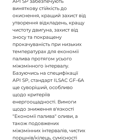
API SP забезпечують 
виняткову стійкість до 
окиснення, кращий захист від 
утворення відкладень, кращу 
чистоту двигуна, захист від 
зносу та покращену 
прокачуваність при низьких 
температурах для економії 
палива протягом усього 
міжзмінного інтервалу. 

Базуючись на специфікації 
API SP, стандарт ILSAC GF-6A 
ще суворіший, особливо 
щодо критеріїв 
енергоощадності. Вимоги 
щодо зниження в'язкості 
"Економії палива" оливи, а 
також подовжених 
міжзмінних інтервалів, чистих 
поршнів/кілець, сумісності 