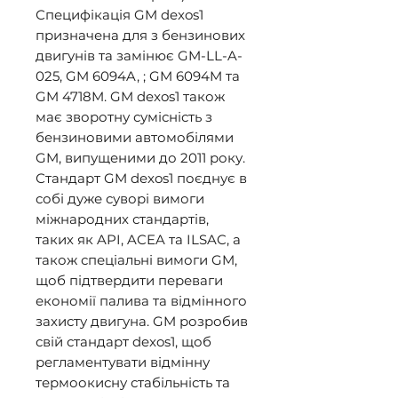
Специфікація GM dexos1 
призначена для з бензинових 
двигунів та замінює GM-LL-A-
025, GM 6094A, ; GM 6094M та 
GM 4718M. GM dexos1 також 
має зворотну сумісність з 
бензиновими автомобілями 
GM, випущеними до 2011 року. 
Стандарт GM dexos1 поєднує в 
собі дуже суворі вимоги 
міжнародних стандартів, 
таких як API, ACEA та ILSAC, а 
також спеціальні вимоги GM, 
щоб підтвердити переваги 
економії палива та відмінного 
захисту двигуна. GM розробив 
свій стандарт dexos1, щоб 
регламентувати відмінну 
термоокисну стабільність та 