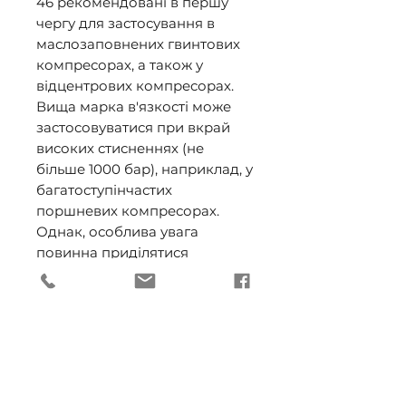
46 рекомендовані в першу 
чергу для застосування в 
маслозаповнених гвинтових 
компресорах, а також у 
відцентрових компресорах. 
Вища марка в'язкості може 
застосовуватися при вкрай 
високих стисненнях (не 
більше 1000 бар), наприклад, у 
багатоступінчастих 
поршневих компресорах. 
Однак, особлива увага 
повинна приділятися 
характеристикам в'язкості, 
передбачених виробниками 
компресорів. 

- Compressor Oil ЕР може 
застосовуватись у поршневих 
компресорах, що працюють 
на повітрі або інертному газі. 
