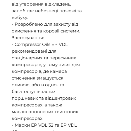
від утворення відкладень, 
запобігає небезпеці пожежі та 
вибуху. 

- Розроблено для захисту від 
окислення та корозії системи. 

Застосування: 

- Compressor Oils EP VDL 
рекомендовані для 
стаціонарних та пересувних 
компресорів, у тому числі для 
компресорів, де камера 
стиснення змащується 
оливою, або в одно- та 
багатоступінчастих 
поршневих та відцентрових 
компресорах, а також 
маслонаповнених гвинтових 
компресорах. 

- Марки ЕР VDL 32 та ЕР VDL 