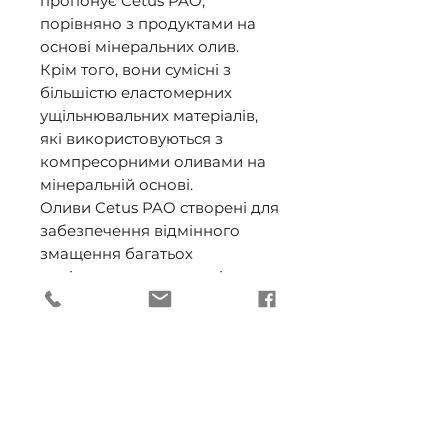
пропонує Cetus PAO, 
порівняно з продуктами на 
основі мінеральних олив. 

Крім того, вони сумісні з 
більшістю еластомерних 
ущільнювальних матеріалів, 
які використовуються з 
компресорними оливами на 
мінеральній основі. 

Оливи Cetus PAO створені для 
забезпечення відмінного 
змащення багатьох 
повітряних компресорів, 
особливо портативних і 
стаціонарних ротаційних і 
гвинтових компресорів, а 
також одноступінчастих, 
двоступінчастих і 
багатоступінчастих 
поршневих компресорів. 
