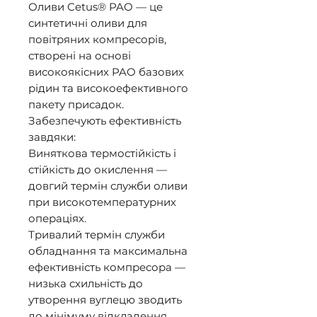
Оливи Cetus® PAO — це 
синтетичні оливи для 
повітряних компресорів, 
створені на основі 
високоякісних PAO базових 
рідин та високоефективного 
пакету присадок. 

Забезпечують ефективність 
завдяки: 

Виняткова термостійкість і 
стійкість до окислення — 
довгий термін служби оливи 
при високотемпературних 
операціях. 

Тривалий термін служби 
обладнання та максимальна 
ефективність компресора — 
низька схильність до 
утворення вуглецю зводить 
до мінімуму відкладення. 
