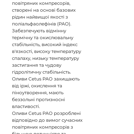
повітряних компресорів, 
створені на основі базових 
рідин найвищої якості з 
поліальфаолефінів (PAO). 

Забезпечують відмінну 
термічну та окислювальну 
стабільність, високий індекс 
в'язкості, високу температуру 
спалаху, низьку температуру 
застигання та чудову 
гідролітичну стабільність. 

Оливи Cetus PAO захищають 
від іржі, окислення та 
піноутворення, мають 
беззольні протизносні 
властивості. 

Оливи Cetus PAO розроблені 
відповідно до вимог сучасних 
повітряних компресорів з 
більшою потужністю та 