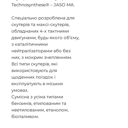
Technosynthese® – JASO MA. 

Спеціально розроблена для 
скутерів та максі-скутерів, 
обладнаних 4-х тактними 
двигунами, будь-якого об’єму, 
з каталітичними 
нейтралізаторами або без 
них, з мокрим зчепленням. 

Всі типи скутерів, які 
використовують для 
щоденних поїздок і 
експлуатують в міських 
умовах. 

Сумісна з усіма типами 
бензинів, етилованим та 
неетилованим, етанолом, 
біопаливом. 
