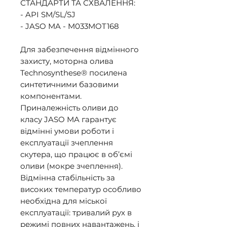
СТАНДАРТИ ТА СХВАЛЕННЯ: 

- API SM/SL/SJ 

- JASO MA - M033MOT168 

Для забезпечення відмінного 
захисту, моторна олива 
Technosynthese® посилена 
синтетичними базовими 
компонентами. 

Приналежність оливи до 
класу JASO MA гарантує 
відмінні умови роботи і 
експлуатації зчеплення 
скутера, що працює в об’ємі 
оливи (мокре зчеплення). 

Відмінна стабільність за 
високих температур особливо 
необхідна для міської 
експлуатації: тривалий рух в 
режимі повних навантажень, і 