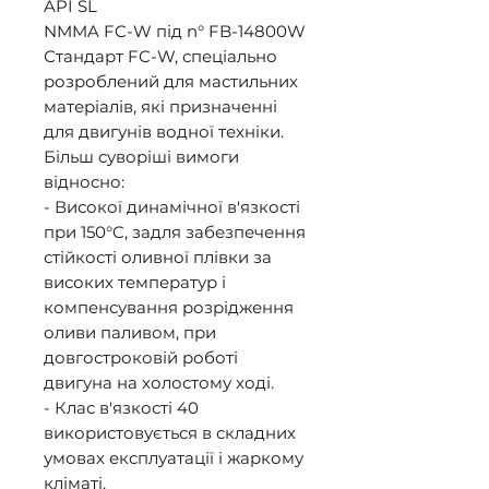
API SL 

NMMA FC-W під n° FB-14800W 

Стандарт FC-W, спеціально 
розроблений для мастильних 
матеріалів, які призначенні 
для двигунів водної техніки. 
Більш суворіші вимоги 
відносно: 

- Високої динамічної в'язкості 
при 150°C, задля забезпечення 
стійкості оливної плівки за 
високих температур і 
компенсування розрідження 
оливи паливом, при 
довгостроковій роботі 
двигуна на холостому ході. 

- Клас в'язкості 40 
використовується в складних 
умовах експлуатації і жаркому 
кліматі. 
