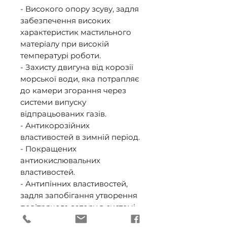
- Високого опору зсуву, задля 
забезпечення високих 
характеристик мастильного 
матеріалу при високій 
температурі роботи. 

- Захисту двигуна від корозії 
морської води, яка потрапляє 
до камери згорання через 
системи випуску 
відпрацьованих газів. 

- Антикорозійних 
властивостей в зимній період. 

- Покращених 
антиокислювальних 
властивостей. 

- Антипінних властивостей, 
задля запобігання утворення 
повітряного затору в системі 
мащення двигуна. 
