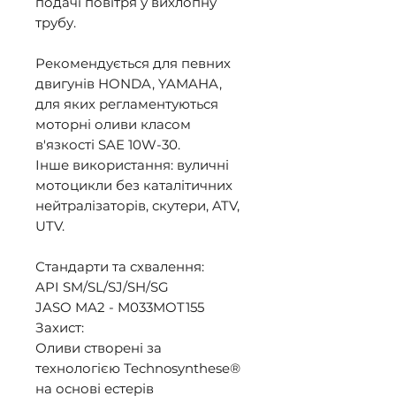
подачі повітря у вихлопну 
трубу. 

Рекомендується для певних 
двигунів HONDA, YAMAHA, 
для яких регламентуються 
моторні оливи класом 
в'язкості SAE 10W-30. 

Інше використання: вуличні 
мотоцикли без каталітичних 
нейтралізаторів, скутери, ATV, 
UTV. 

Стандарти та схвалення: 

API SM/SL/SJ/SH/SG 

JASO MA2 - M033MOT155 

Захист: 

Оливи створені за 
технологією Technosynthese® 
на основі естерів 