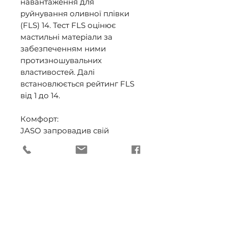
навантаження для 
руйнування оливної плівки 
(FLS) 14. Тест FLS оцінює 
мастильні матеріали за 
забезпеченням ними 
протизношувальних 
властивостей. Далі 
встановлюється рейтинг FLS 
від 1 до 14. 

Комфорт: 

JASO запровадив свій 
стандарт для 4-тактних 
мотоциклів, який має три 
класи: МА, МА1, МА2. JASO 
MA2 регламентує найбільш 
ефективні коефіцієнти тертя, 
для забезпечення відмінного 
зчеплення на трьох режимах 
їзди: запуск двигуна, 