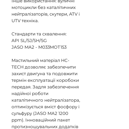
Інше використання: вуличні 
мотоцикли без каталітичних 
нейтралізаторів, скутери, ATV i 
UTV техніка. 

Стандарти та схвалення: 

API SL/SJ/SH/SG 

JASO MA2 - M033MOT153 

Мастильний матеріал HC-
TECH дозволяє забезпечити 
захист двигуна та подовжити 
термін експлуатації коробоки 
передая. Задля забезпечення 
надійної роботи 
каталітичного нейтралізатора, 
оптимізується вміст фосфору і 
сульфуру (JASO MA2 1200 
ppm). Інноваційний пакет 
протизношувальних додатків 