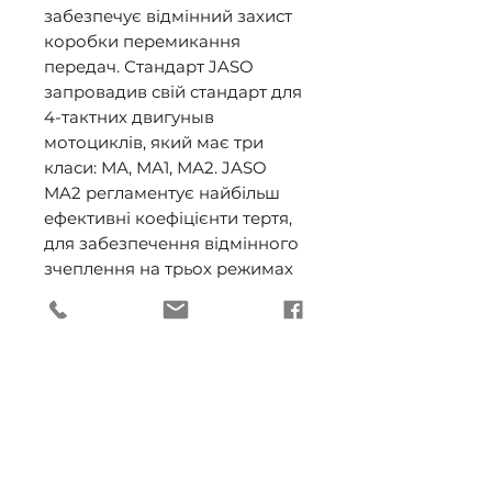
забезпечує відмінний захист 
коробки перемикання 
передач. Стандарт JASO 
запровадив свій стандарт для 
4-тактних двигуныв 
мотоциклів, який має три 
класи: МА, МА1, МА2. JASO 
MA2 регламентує найбільш 
ефективні коефіцієнти тертя, 
для забезпечення відмінного 
зчеплення на трьох режимах 
їзди: початок руху, 
прискорення і режим 
постійної швидкості. 

Рекомендації: 

Міжзмінний інтервал 
обирається згідно 
рекомендацій виробника 