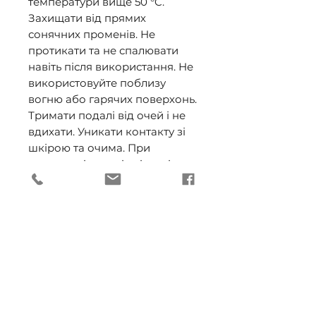
температури вище 50 °C.
Захищати від прямих
сонячних променів. Не
протикати та не спалювати
навіть після використання. Не
використовуйте поблизу
вогню або гарячих поверхонь.
Тримати подалі від очей і не
вдихати. Уникати контакту зі
шкірою та очима. При
попаданні на шкіру і в очі
негайно промити великою
кількістю води. Якщо
подразнення не зникає,
зверніться за медичною
допомогою. Зберігати в
недоступному для дітей місці.
ДОСТАВКА (ОПТ)