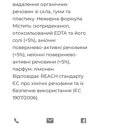
видалення органічних 
речовин зі скла, гуми та 
пластику. Нежирна формула. 

Містить: ізотридеканол, 
отоксильований EDTA та його 
солі (<5%), аніонні 
поверхнево-активні речовини 
(<5%), неіонні поверхнево-
активні речовини (<5%), 
парфум: лімонен. 

Відповідає REACH стандарту 
ЄС про хімічні речовини та їх 
безпечне використання (ЄС 
1907/2006).
ПРИДБАТИ ВРОЗДРІБ
Автомагазин "СВІТЛОФОР", м.
ДОСТАВКА (ОПТ)
Київ, вул. Лятошинського, 14