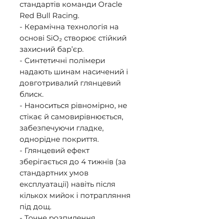
стандартів команди Oracle 
Red Bull Racing. 

- Керамічна технологія на 
основі SiO₂ створює стійкий 
захисний бар’єр. 

- Синтетичні полімери 
надають шинам насичений і 
довготривалий глянцевий 
блиск. 

- Наноситься рівномірно, не 
стікає й самовирівнюється, 
забезпечуючи гладке, 
однорідне покриття. 

- Глянцевий ефект 
зберігається до 4 тижнів (за 
стандартних умов 
експлуатації) навіть після 
кількох мийок і потрапляння 
під дощ. 

- Точне розпилення 