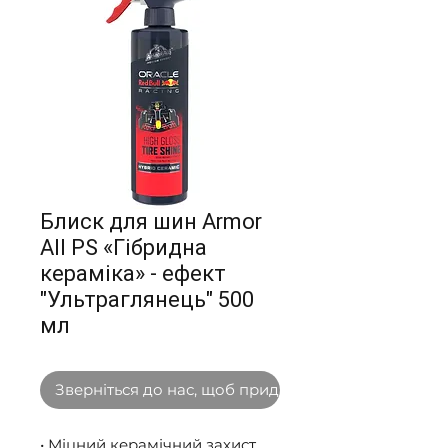
Блиск для шин Armor
All PS «Гібридна
кераміка» - ефект
"Ультраглянець" 500
мл
Зверніться до нас, щоб придбати оптом
• Міцний керамічний захист, 