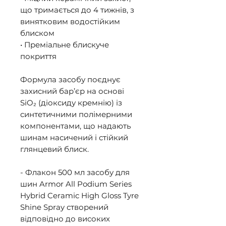
що тримається до 4 тижнів, з 
винятковим водостійким 
блиском 

• Преміальне блискуче 
покриття 

Формула засобу поєднує 
захисний бар’єр на основі 
SiO₂ (діоксиду кремнію) із 
синтетичними полімерними 
компонентами, що надають 
шинам насичений і стійкий 
глянцевий блиск. 

- Флакон 500 мл засобу для 
шин Armor All Podium Series 
Hybrid Ceramic High Gloss Tyre 
Shine Spray створений 
відповідно до високих 