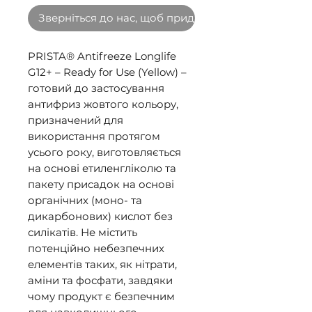
Зверніться до нас, щоб придбати оптом
PRISTA® Antifreeze Longlife
G12+ – Ready for Use (Yellow) –
готовий до застосування
антифриз жовтого кольору,
призначений для
використання протягом
усього року, виготовляється
на основі етиленгліколю та
пакету присадок на основі
органічних (моно- та
дикарбонових) кислот без
силікатів. Не містить
потенційно небезпечних
елементів таких, як нітрати,
аміни та фосфати, завдяки
чому продукт є безпечним