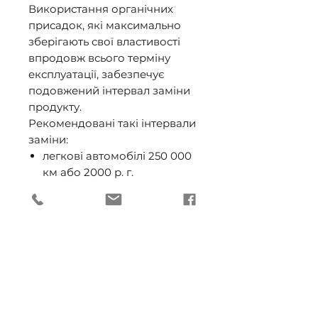
Використання органічних
присадок, які максимально
зберігають свої властивості
впродовж всього терміну
експлуатації, забезпечує
подовжений інтервал заміни
продукту.
Рекомендовані такі інтервали
заміни:
легкові автомобілі 250 000
км або 2000 р. г.
вантажні автомобілі 650
000 км або 8000 р. г.
стаціонарні двигуни 32 000
р. г. або 6 років
Специфікації: ASTM D 3306/D
4340/D 4985/D 6210, MB 325.3,
MAN 324 Type SNF, SAE J 1034,