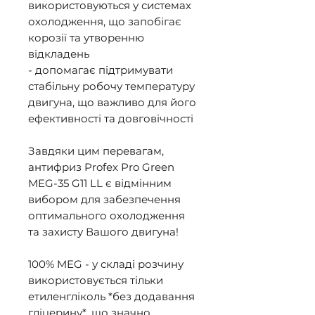
використовуються у системах 
охолодження, що запобігає 
корозії та утворенню 
відкладень 

- допомагає підтримувати 
стабільну робочу температуру 
двигуна, що важливо для його 
ефективності та довговічності 

Завдяки цим перевагам, 
антифриз Profex Pro Green 
MEG-35 G11 LL є відмінним 
вибором для забезпечення 
оптимального охолодження 
та захисту Вашого двигуна! 

100% MEG - у складі розчину 
використовується тільки 
етиленгліколь *без додавання 
гліцерину*, що значно 