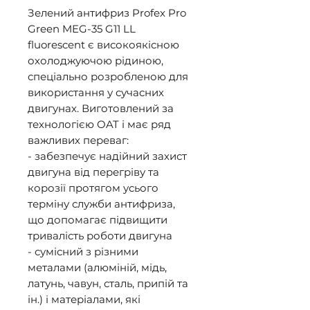
Зелений антифриз Profex Pro 
Green MEG-35 G11 LL 
fluorescent є високоякісною 
охолоджуючою рідиною, 
спеціально розробленою для 
використання у сучасних 
двигунах. Виготовлений за 
технологією OAT і має ряд 
важливих переваг: 

- забезпечує надійний захист 
двигуна від перегріву та 
корозії протягом усього 
терміну служби антифриза, 
що допомагає підвищити 
тривалість роботи двигуна 

- сумісний з різними 
металами (алюміній, мідь, 
латунь, чавун, сталь, припій та 
ін.) і матеріалами, які 