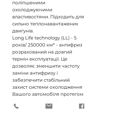
поліпшеними 
охолоджуючими 
властивостями. Підходить для 
сильно теплонавантажених 
двигунів. 

Long Life technology (LL) - 5 
років/ 250000 км* - антифриз 
розрахований на довгий 
термін експлуатації. Це 
дозволяє зменшити частоту 
заміни антифризу і 
забезпечити стабільний 
захист системи охолодження 
Вашого автомобіля протягом 
тривалого часу. 

Fluorescent agent - містить 
флуоресцентний компонент, 
який може бути корисним для 
виявлення потенційних 
протікань або проблем у 