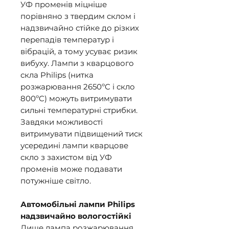
УФ променів міцніше
порівняно з твердим склом і
надзвичайно стійке до різких
перепадів температур і
вібрацій, а тому усуває ризик
вибуху. Лампи з кварцового
скла Philips (нитка
розжарювання 2650ºC і скло
800ºC) можуть витримувати
сильні температурні стрибки.
Завдяки можливості
витримувати підвищений тиск
усередині лампи кварцове
скло з захистом від УФ
променів може подавати
потужніше світло.
Автомобільні лампи Philips
надзвичайно вологостійкі
Лише лампа розжарювання,