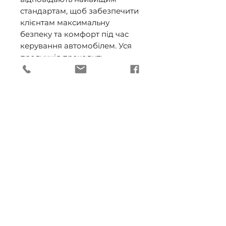
стандартам, щоб забезпечити
клієнтам максимальну
безпеку та комфорт під час
керування автомобілем. Уся
продукція проходить
ґрунтовну перевірку,
контроль і сертифікацію
(ISO9001, ISO14001 та
QSO9000) згідно з
найжорсткішими вимогами
ECE. А якщо коротко: це –
якість, якій можна довіряти.
Для вищої безпеки
замінюйте обидві лампи в
автомобільних фарах
одночасно
Наполегливо рекомендуємо
заміняти лампи попарно для