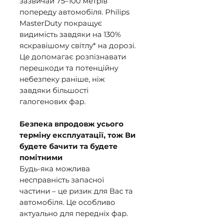
зазвичай 75–100 метрів
попереду автомобіля. Philips
MasterDuty покращує
видимість завдяки на 130%
яскравішому світлу* на дорозі.
Це допомагає розпізнавати
перешкоди та потенційну
небезпеку раніше, ніж
завдяки більшості
галогенових фар.
Безпека впродовж усього
терміну експлуатації, тож Ви
будете бачити та будете
помітними
Будь-яка можлива
несправність запасної
частини – це ризик для Вас та
автомобіля. Це особливо
актуально для передніх фар.