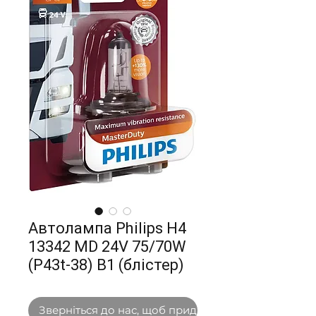
Автолампа Philips H4
13342 MD 24V 75/70W
(P43t-38) В1 (блістер)
Зверніться до нас, щоб придбати оптом