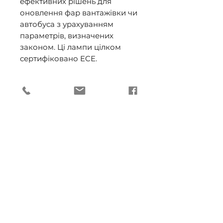
ефективних рішень для
оновлення фар вантажівки чи
автобуса з урахуванням
параметрів, визначених
законом. Ці лампи цілком
сертифіковано ECE.
Для вищої безпеки
замінюйте обидві лампи в
автомобільних фарах
одночасно
Наполегливо рекомендуємо
заміняти лампи попарно для
симетричного освітлення.
Технічні характеристики:
Електричні характеристики
Напруга: 24 В
Потужність (Вт): 75/70 Вт
Термін експлуатації: 700 год