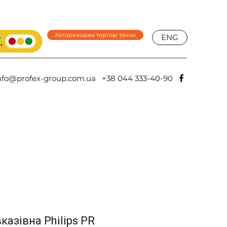
Авторизовані торгові точки
ENG
nfo@profex-group.com.ua
+38 044 333-40-90
азівна Philips PR