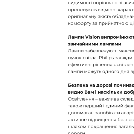
видимості порівняно зі зв
пропонують відмінні характ
оригінальну якість обладна
комфорту за прийнятною ці
Лампи Vision випромінюють
звичайними лампами
Лампи забезпечують макси
пучок світла. Philips завжд
ефективні рішення освітлен
лампи можуть одного дня вр
Безпека на дорозі починає
видно Вам і наскільки доб
Освітлення – важлива склад
також перший і єдиний фак
допомагає запобігати аварі
активне підвищення безпеки
шляхом покращення загальн
дороги.