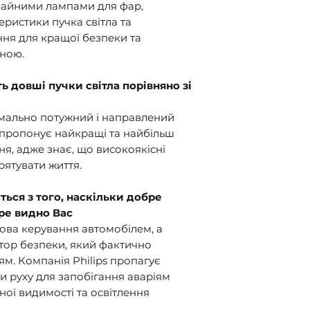
ичайними лампами для фар,
еристики пучка світла та
ння для кращої безпеки та
ною.
 довші пучки світла порівняно зі
мально потужний і направлений
и пропонує найкращі та найбільш
ня, адже знає, що високоякісні
ятувати життя.
ться з того, наскільки добре
ре видно Вас
ова керування автомобілем, а
тор безпеки, який фактично
ям. Компанія Philips пропагує
 руху для запобігання аваріям
ої видимості та освітлення