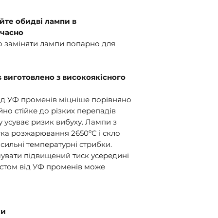
йте обидві лампи в
очасно
 заміняти лампи попарно для
s виготовлено з високоякісного
ід УФ променів міцніше порівняно
йно стійке до різких перепадів
му усуває ризик вибуху. Лампи з
итка розжарювання 2650ºC і скло
сильні температурні стрибки.
увати підвищений тиск усередині
истом від УФ променів може
ки