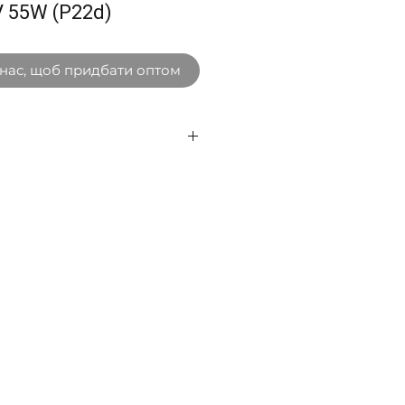
V 55W (P22d)
 нас, щоб придбати оптом
и:
ом компанії
-
и сумі замовлення від
згідно графіку доставки по
ька, Волинська,
карпатська, Івано-
вська, Кіровоградська,
нська, Тернопільська,
каська, Чернівецька,
ь ласка, уточнюйте графік
х менеджерів.
 тарифами, територією