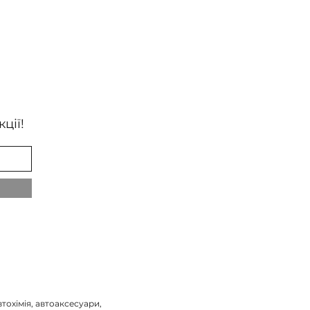
ції!
тохімія, автоаксесуари,