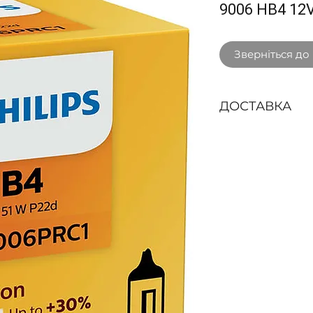
9006 HB4 12
Зверніться до
ДОСТАВКА
Способи доставк
Доставка кур'єр
БЕЗКОШТОВНО пр
3000 грн. з ПДВ 
областях: Вінниц
Житомирська, За
Франківська, Киї
Львівська, Рівне
Хмельницька, Чер
Чернігівська.
Буд
доставки у наши
Нова пошта
- за