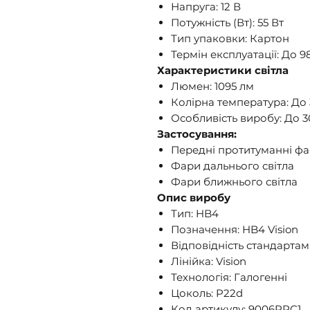
Напруга: 12 В
Потужність (Вт): 55 Вт
Тип упаковки: Картон
Термін експлуатації: До 9
Характеристики світла
Люмен: 1095 лм
Колірна температура: До
Особливість виробу: До 
Застосування:
Передні протитуманні ф
Фари дальнього світла
Фари ближнього світла
Опис виробу
Тип: HB4
Позначення: HB4 Vision
Відповідність стандартам
Лінійка: Vision
Технологія: Галогенні
Цоколь: P22d
Код артикулу: 9006PRC1