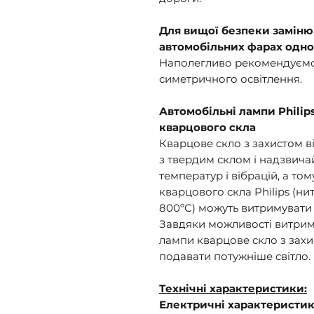
Для вищої безпеки заміню
автомобільних фарах одн
Наполегливо рекомендуємо
симетричного освітлення.
Автомобільні лампи Philip
кварцового скла
Кварцове скло з захистом в
з твердим склом і надзвича
температур і вібрацій, а то
кварцового скла Philips (н
800ºC) можуть витримувати 
Завдяки можливості витрим
лампи кварцове скло з зах
подавати потужніше світло.
Технічні характеристики:
Електричні характеристи