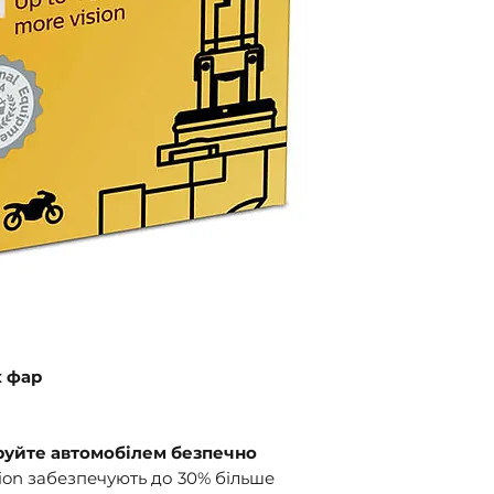
покриття та згід
пошта".
х фар
еруйте автомобілем безпечно
ion забезпечують до 30% більше