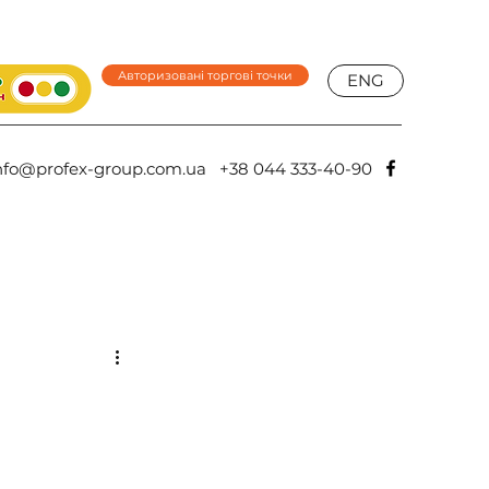
Авторизовані торгові точки
ENG
nfo@profex-group.com.ua
+38 044 333-40-90