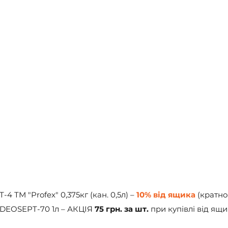
4 ТМ "Profex" 0,375кг (кан. 0,5л) – 
10% від ящика
 (кратно
ш DEOSEPT-70 1л – АКЦІЯ 
75 грн. за шт.
 при купівлі від ящи