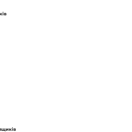
ків
 ящиків