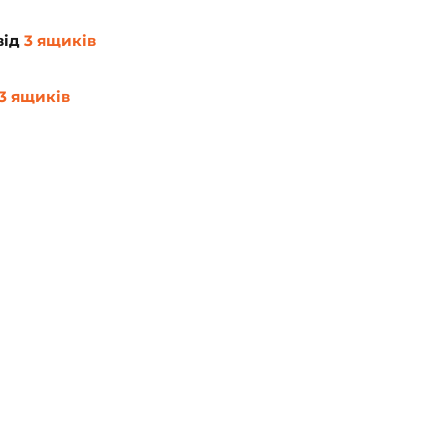
від 
3 ящиків
3 ящиків