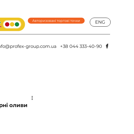
Авторизовані торгові точки
ENG
nfo@profex-group.com.ua
+38 044 333-40-90
рні оливи