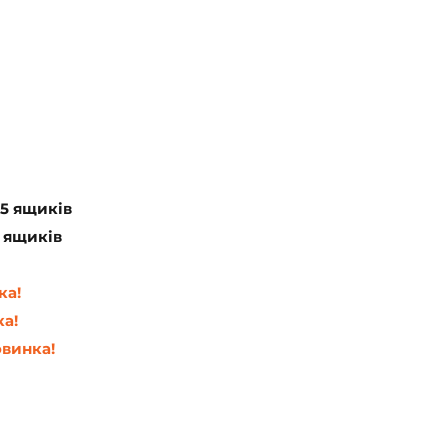
 5 ящиків
5 ящиків
ка!
ка!
овинка!