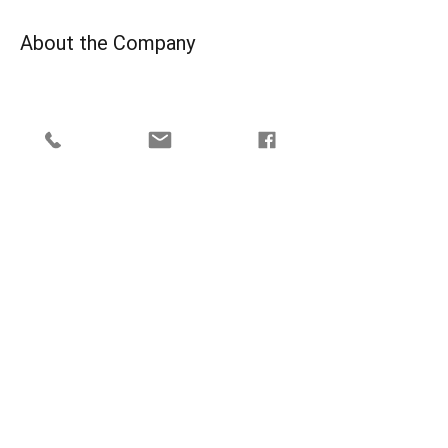
About the Company
Apply Now
Підпишіться, щоб не
пропустити важливі події
та акції!
Відправити
+38 044 333-40-90